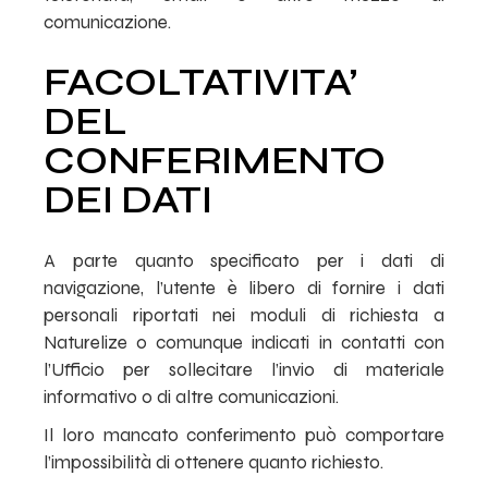
comunicazione.
FACOLTATIVITA’
DEL
CONFERIMENTO
DEI DATI
A parte quanto specificato per i dati di
navigazione, l’utente è libero di fornire i dati
personali riportati nei moduli di richiesta a
Naturelize o comunque indicati in contatti con
l’Ufficio per sollecitare l’invio di materiale
informativo o di altre comunicazioni.
Il loro mancato conferimento può comportare
l’impossibilità di ottenere quanto richiesto.