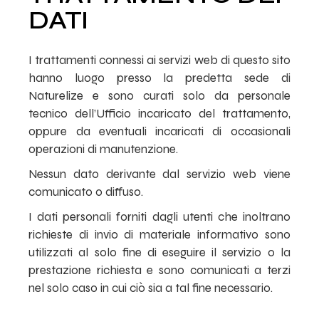
DATI
I trattamenti connessi ai servizi web di questo sito
hanno luogo presso la predetta sede di
Naturelize e sono curati solo da personale
tecnico dell’Ufficio incaricato del trattamento,
oppure da eventuali incaricati di occasionali
operazioni di manutenzione.
Nessun dato derivante dal servizio web viene
comunicato o diffuso.
I dati personali forniti dagli utenti che inoltrano
richieste di invio di materiale informativo sono
utilizzati al solo fine di eseguire il servizio o la
prestazione richiesta e sono comunicati a terzi
nel solo caso in cui ciò sia a tal fine necessario.