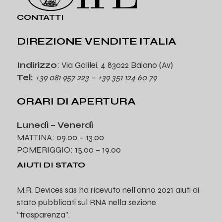
CONTATTI
DIREZIONE VENDITE ITALIA
Indirizzo
: Via Galilei, 4 83022 Baiano (Av)
Tel:
+39 081 957 223 – +39 351 124 60 79
ORARI DI APERTURA
Lunedì – Venerdì
MATTINA: 09.00 – 13.00
POMERIGGIO: 15.00 – 19.00
AIUTI DI STATO
M.R. Devices sas ha ricevuto nell’anno 2021 aiuti di
stato pubblicati sul RNA nella sezione
“trasparenza”.