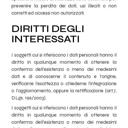
prevenire la perdita dei dati, usi illeciti o non
corretti ed accessi non autorizzati.
DIRITTI DEGLI
INTERESSATI
I soggetti cui si riferiscono i dati personali hanno il
diritto in qualunque momento di ottenere la
conferma dell’esistenza o meno dei medesimi
dati e di conoscerne il contenuto e l’origine,
verificarne l’esattezza o chiederne l’integrazione
o l’aggiornamento, oppure la rettificazione (art.7,
D.Lgs. 196/2003).
I soggetti cui si riferiscono i dati personali hanno il
diritto in qualunque momento di ottenere la
conferma dell’esistenza o meno dei medesimi