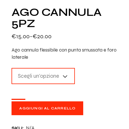
AGO CANNULA
5PZ
€
15.00
-
€
20.00
Fascia
di
Ago cannula flessibile con punta smussata e foro
prezzo:
da
laterale
€15.00
a
€20.00
Scegli un'opzione
AGGIUNGI AL CARRELLO
N/A
SKU: