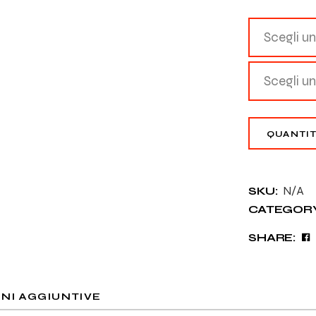
di
prezzo:
Scegli u
da
€80.00
a
Scegli u
€300.00
Cutting 
QUANTI
N/A
SKU:
CATEGORY
SHARE:
NI AGGIUNTIVE