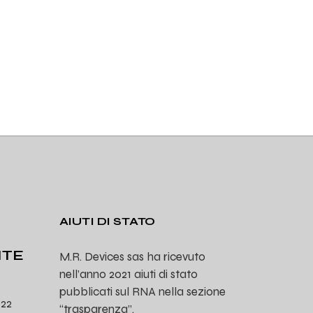
AIUTI DI STATO
ITE
M.R. Devices sas ha ricevuto
nell’anno 2021 aiuti di stato
pubblicati sul RNA nella sezione
022
“trasparenza”.