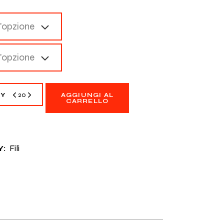
n'opzione
n'opzione
Cobra Cog quantity
TY
AGGIUNGI AL
CARRELLO
Fili
: