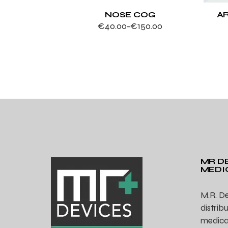
NOSE COG
A
€
40.00
-
€
150.00
Fascia
di
prezzo:
da
€40.00
a
€150.00
MR DE
MEDI
M.R. De
distrib
medicali