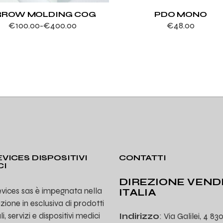
RROW MOLDING COG
PDO MONO
€
100.00
-
€
400.00
€
48.00
Fascia
di
prezzo:
da
€100.00
a
€400.00
VICES DISPOSITIVI
CONTATTI
CI
DIREZIONE VEND
vices sas è impegnata nella
ITALIA
uzione in esclusiva di prodotti
, servizi e dispositivi medici
Indirizzo
: Via Galilei, 4 83