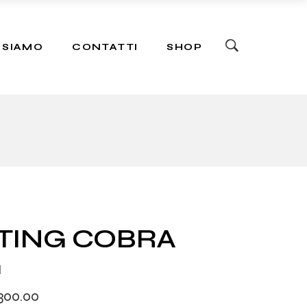
ers
 SIAMO
CONTATTI
SHOP
ers
TING COBRA
G
300.00