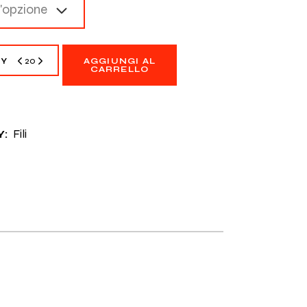
n'opzione
O quantity
TY
AGGIUNGI AL
CARRELLO
Fili
: