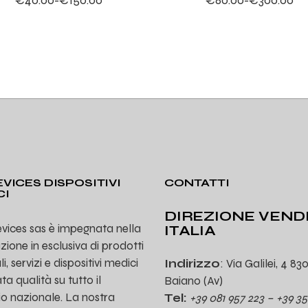
Fascia
Fascia
di
di
prezzo:
prezzo:
da
da
€40.00
€80.00
a
a
€150.00
€300.00
VICES DISPOSITIVI
CONTATTI
CI
DIREZIONE VEND
vices sas è impegnata nella
ITALIA
uzione in esclusiva di prodotti
, servizi e dispositivi medici
Indirizzo
: Via Galilei, 4 83
ta qualità su tutto il
Baiano (Av)
rio nazionale. La nostra
Tel:
+39 081 957 223 – +39 35