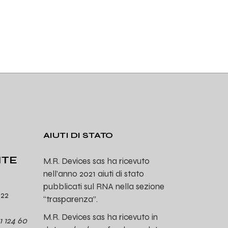
AIUTI DI STATO
ITE
M.R. Devices sas ha ricevuto
nell’anno 2021 aiuti di stato
pubblicati sul RNA nella sezione
022
“trasparenza”.
M.R. Devices sas ha ricevuto in
1 124 60