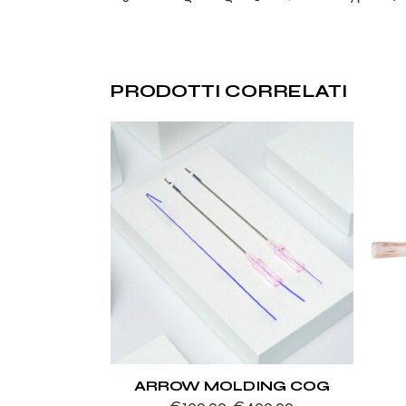
PRODOTTI CORRELATI
ARROW MOLDING COG
€
100.00
-
€
400.00