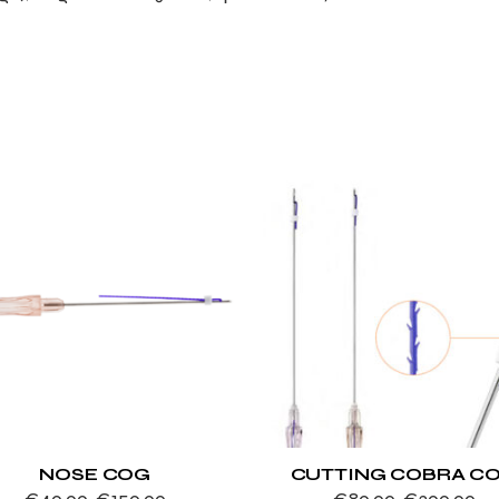
NOSE COG
CUTTING COBRA C
€
40.00
-
€
150.00
€
80.00
-
€
300.00