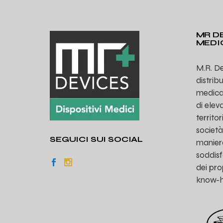
MR DE
MEDI
M.R. De
distrib
medicali
di eleva
territo
società
SEGUICI SUI SOCIAL
manier
soddisf
dei prop
know-ho