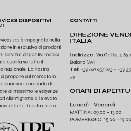
VICES DISPOSITIVI
CONTATTI
CI
DIREZIONE VEND
vices sas è impegnata nella
ITALIA
uzione in esclusiva di prodotti
, servizi e dispositivi medici
Indirizzo
: Via Galilei, 4 83
ta qualità su tutto il
Baiano (Av)
rio nazionale. La nostra
Tel:
+39 081 957 223 – +39 35
 si propone sul mercato in
79
a dinamica, cercando di
ORARI DI APERT
are al massimo le esigenze
ri clienti grazie all’elevato
Lunedì – Venerdì
w di tutto il nostro team.
MATTINA: 09.00 – 13.00
POMERIGGIO: 15.00 – 19.0