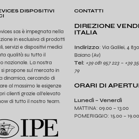
VICES DISPOSITIVI
CONTATTI
CI
DIREZIONE VEND
vices sas è impegnata nella
ITALIA
uzione in esclusiva di prodotti
, servizi e dispositivi medici
Indirizzo
: Via Galilei, 4 83
ta qualità su tutto il
Baiano (Av)
rio nazionale. La nostra
Tel:
+39 081 957 223 – +39 35
 si propone sul mercato in
79
a dinamica, cercando di
ORARI DI APERT
are al massimo le esigenze
ri clienti grazie all’elevato
Lunedì – Venerdì
w di tutto il nostro team.
MATTINA: 09.00 – 13.00
POMERIGGIO: 15.00 – 19.0