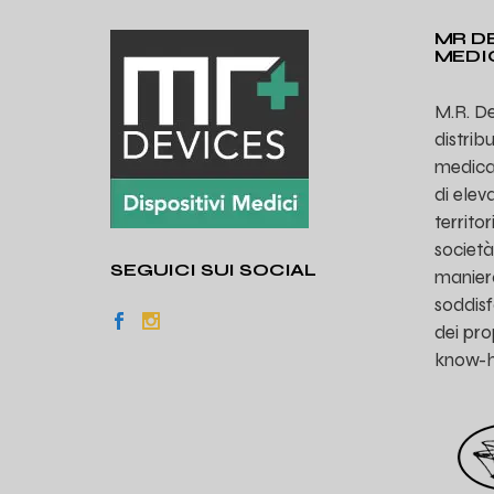
MR DE
MEDI
M.R. De
distrib
medicali
di eleva
territo
società
SEGUICI SUI SOCIAL
manier
soddisf
dei prop
know-ho