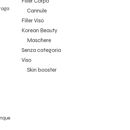
Filler Corpo
raga
Cannule
Filler Viso
Korean Beauty
Maschere
Senza categoria
Viso
Skin booster
anque